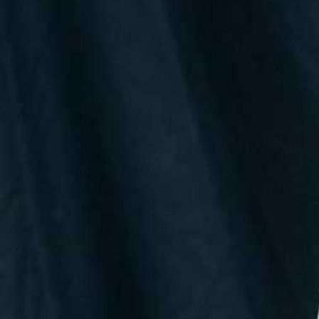
es un p
para