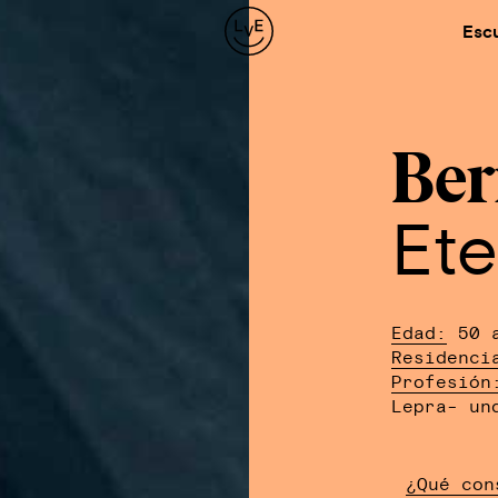
Esc
Ber
Ete
Edad:
50 a
Residenci
Profesión
Lepra- un
¿Qué con