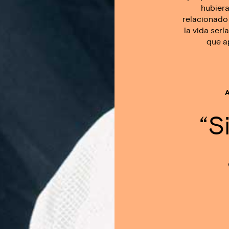
hubiera
relacionado
la vida serí
que ap
S