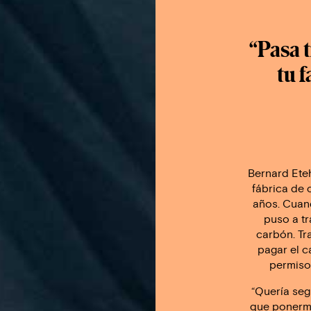
“Pasa 
tu f
Bernard Ete
fábrica de 
años. Cuand
puso a t
carbón. Tr
pagar el c
permiso
“Quería seg
que ponerme