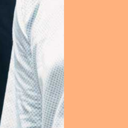
La vieja escuela
royecto de Fundación 
 transmitir nuestro
le