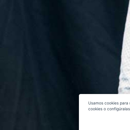
Usamos cookies para m
cookies o configúralas