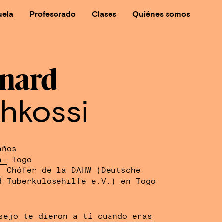
uela
Profesorado
Clases
Quiénes somos
nard
hkossi
ños
a:
Togo
:
Chófer de la DAHW (Deutsche
d Tuberkulosehilfe e.V.) en Togo
sejo te dieron a tí cuando eras