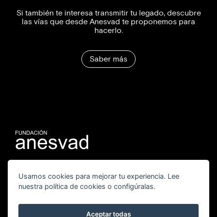
Si también te interesa transmitir tu legado,
descubre
las vías que desde Anesvad
te proponemos para
hacerlo.
Saber más
La vieja escuela
Síguenos
Usamos cookies para mejorar tu experiencia. Lee
nuestra política de cookies o configúralas.
ESCUELA
TWITTER
PROFESORADO
FACEBOOK
CLASES
INSTAGRAM
QUIÉNES SOMOS
Aceptar todas